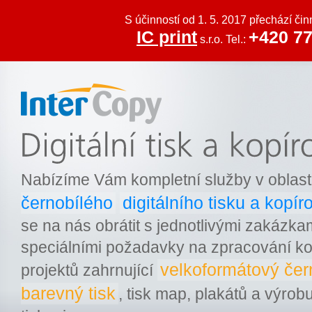
S účinností od 1. 5. 2017 přechází či
IC print
+420 77
s.r.o. Tel.:
Inter Copy
Nabízíme Vám kompletní služby v oblast
černobílého
digitálního tisku a kopír
se na nás obrátit s jednotlivými zakázkam
Xerox Dealer
speciálními požadavky na zpracování k
velkoformátový čer
projektů zahrnující
barevný tisk
, tisk map, plakátů a výrob