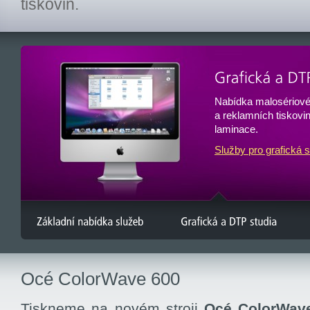
tiskovin.
Nabídka malosériovéh
a reklamních tiskovi
laminace.
Služby pro grafická s
Océ ColorWave 600
Tiskneme na novém stroji
Océ ColorWav