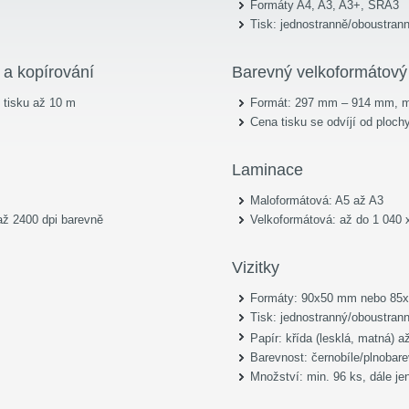
Formáty A4, A3, A3+, SRA3
Tisk: jednostranně/oboustran
 a kopírování
Barevný velkoformátový 
tisku až 10 m
Formát: 297 mm – 914 mm, m
Cena tisku se odvíjí od plochy
Laminace
Maloformátová: A5 až A3
 až 2400 dpi barevně
Velkoformátová: až do 1 040
Vizitky
Formáty: 90x50 mm nebo 85
Tisk: jednostranný/oboustran
Papír: křída (lesklá, matná) 
Barevnost: černobíle/plnobar
Množství: min. 96 ks, dále j