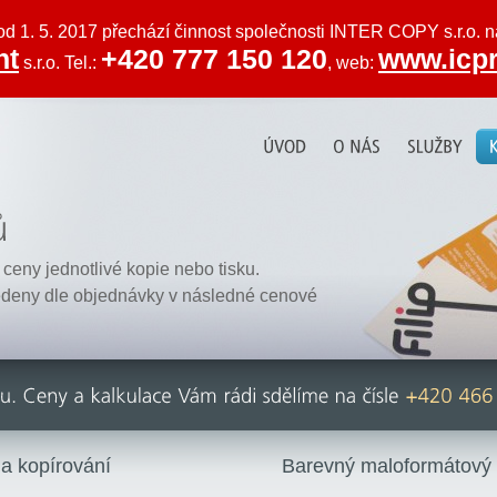
od 1. 5. 2017 přechází činnost společnosti INTER COPY s.r.o. 
nt
+420 777 150 120
www.icpr
s.r.o. Tel.:
, web:
ceny jednotlivé kopie nebo tisku.
deny dle objednávky v následné cenové
 a kopírování
Barevný maloformátový t