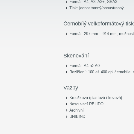
Formát: A4, A3, A3+, SRA3
Tisk: jednostranný/oboustranný
Černobílý velkoformátový tisk
Formát: 297 mm – 914 mm, možnost 
Skenování
Formát: A4 až A0
Rozlišení: 100 až 400 dpi černobíle,
Vazby
Kroužkova (plastová i kovová)
Nasouvací RELIDO
Archivní
UNIBIND