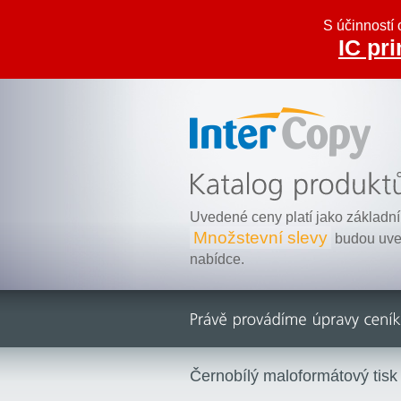
S účinností 
IC pri
Inter Copy
Uvedené ceny platí jako základní 
Množstevní slevy
budou uve
nabídce.
Černobílý maloformátový tisk