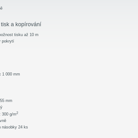
ně
tisk a kopírování
ožnost tisku až 10 m
 pokrytí
 x 1 000 mm
x55 mm
ný
2
až 300 g/m
evně
en násobky 24 ks