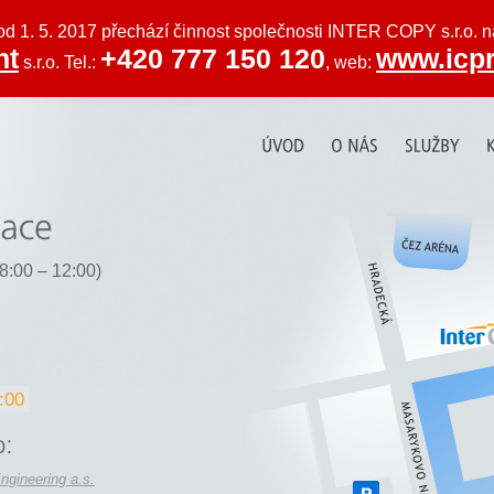
od 1. 5. 2017 přechází činnost společnosti INTER COPY s.r.o. 
nt
+420 777 150 120
www.icpr
s.r.o. Tel.:
, web:
8:00 – 12:00)
:00
ngineering a.s.