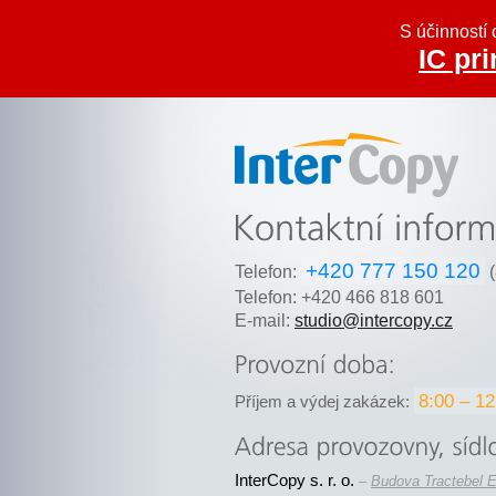
S účinností 
IC pri
Inter Copy
+420 777 150 120
Telefon:
(
Telefon: +420 466 818 601
E-mail:
studio@intercopy.cz
8:00 – 12
Příjem a výdej zakázek:
InterCopy s. r. o.
–
Budova Tractebel E