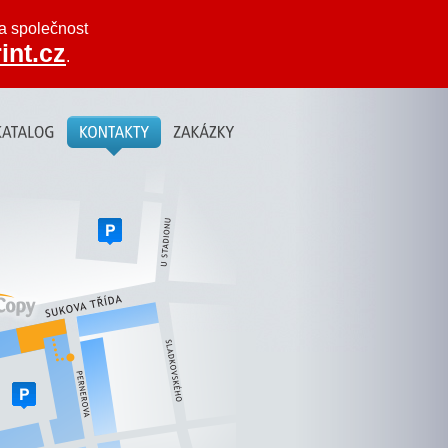
na společnost
int.cz
.