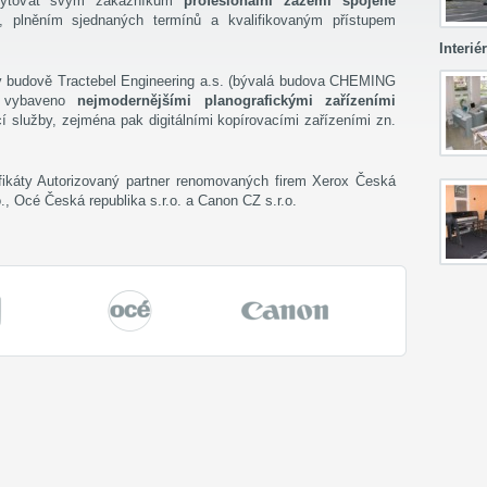
kytovat svým zákazníkům
profesionální zázemí spojené
, plněním sjednaných termínů a kvalifikovaným přístupem
Interiér
v budově Tractebel Engineering a.s. (bývalá budova CHEMING
e vybaveno
nejmodernějšími planografickými zařízeními
í služby, zejména pak digitálními kopírovacími zařízeními zn.
fikáty Autorizovaný partner renomovaných firem Xerox Česká
o., Océ Česká republika s.r.o. a Canon CZ s.r.o.
Océ
Canon