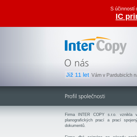
S účinností 
IC pri
Inter Copy
Již 11 let
Vám v Pardubicích nab
Firma INTER COPY s.r.o. vznikla v
planografických prací a prací spoje
dokumentů.