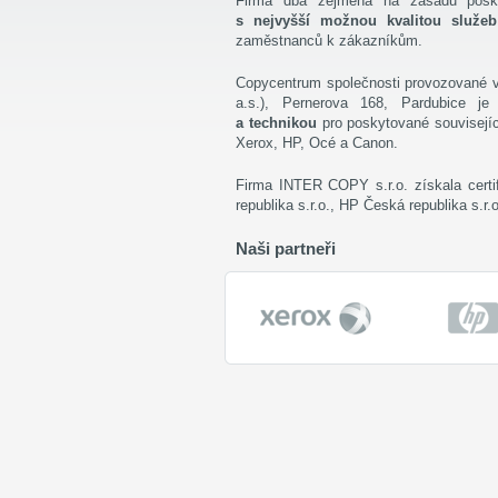
Firma dbá zejména na zásadu pos
s nejvyšší možnou kvalitou služeb
zaměstnanců k zákazníkům.
Copycentrum společnosti provozované 
a.s.), Pernerova 168, Pardubice j
a technikou
pro poskytované souvisejíc
Xerox, HP, Océ a Canon.
Firma INTER COPY s.r.o. získala certi
republika s.r.o., HP Česká republika s.r.
Naši partneři
Xerox
HP