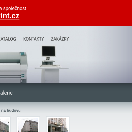
na společnost
int.cz
.
 na budovu