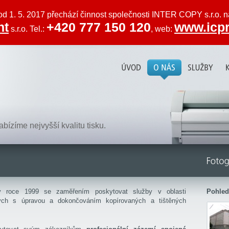
od 1. 5. 2017 přechází činnost společnosti INTER COPY s.r.o. 
nt
+420 777 150 120
www.icpr
s.r.o. Tel.:
, web:
ízíme nejvyšší kvalitu tisku.
 roce 1999 se zaměřením poskytovat služby v oblasti
Pohled
ných s úpravou a dokončováním kopírovaných a tištěných